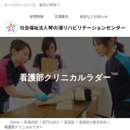
コ
ナ
すべてのリハビリを、最高の環境で。
ン
ビ
テ
ゲ
採用情報
交通案内
休診などお知らせ
ン
ー
ツ
シ
へ
ョ
ス
ン
キ
に
ッ
移
プ
動
看護部クリニカルラダー
Home
附属病院
部門の紹介
看護部
看護師の教育体制
看護部クリニカルラダー