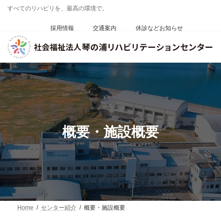
コ
ナ
すべてのリハビリを、最高の環境で。
ン
ビ
テ
ゲ
採用情報
交通案内
休診などお知らせ
ン
ー
ツ
シ
へ
ョ
ス
ン
キ
に
ッ
移
プ
動
概要・施設概要
Home
センター紹介
概要・施設概要