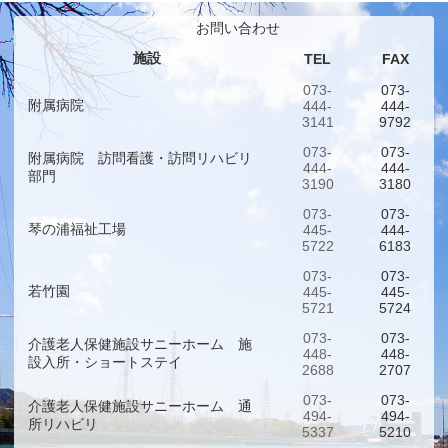
お問い合わせ
施設
TEL
FAX
073-
073-
附属病院
444-
444-
3141
9792
073-
073-
附属病院 訪問看護・訪問リハビリ
444-
444-
部門
3190
3180
073-
073-
琴の浦福祉工場
445-
444-
5722
6183
073-
073-
若竹園
445-
445-
5721
5724
073-
073-
介護老人保健施設サニーホーム 施
448-
448-
設入所・ショートステイ
2688
2707
073-
073-
介護老人保健施設サニーホーム 通
494-
494-
所リハビリ
5337
5210