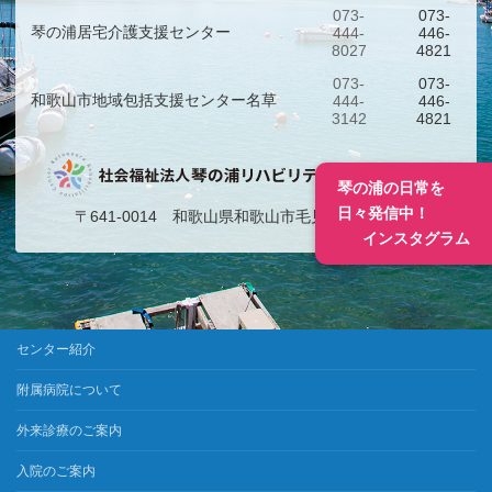
073-
073-
琴の浦居宅介護支援センター
444-
446-
8027
4821
073-
073-
和歌山市地域包括支援センター名草
444-
446-
3142
4821
琴の浦の日常を
日々発信中！
〒641-0014 和歌山県和歌山市毛見１４５１番地
インスタグラム
センター紹介
附属病院について
外来診療のご案内
入院のご案内