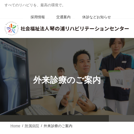
コ
ナ
すべてのリハビリを、最高の環境で。
ン
ビ
テ
ゲ
採用情報
交通案内
休診などお知らせ
ン
ー
ツ
シ
へ
ョ
ス
ン
キ
に
ッ
移
プ
動
外来診療のご案内
Home
附属病院
外来診療のご案内