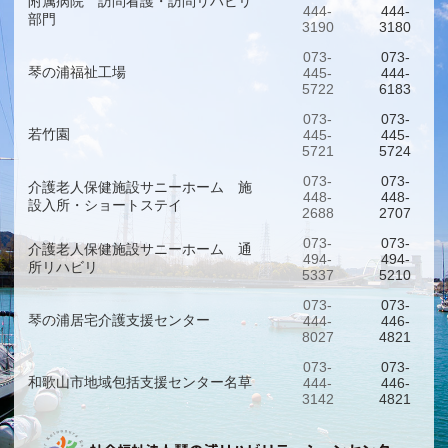
附属病院 訪問看護・訪問リハビリ
444-
444-
部門
3190
3180
073-
073-
琴の浦福祉工場
445-
444-
5722
6183
073-
073-
若竹園
445-
445-
5721
5724
073-
073-
介護老人保健施設サニーホーム 施
448-
448-
設入所・ショートステイ
2688
2707
073-
073-
介護老人保健施設サニーホーム 通
494-
494-
所リハビリ
5337
5210
073-
073-
琴の浦居宅介護支援センター
444-
446-
8027
4821
073-
073-
和歌山市地域包括支援センター名草
444-
446-
3142
4821