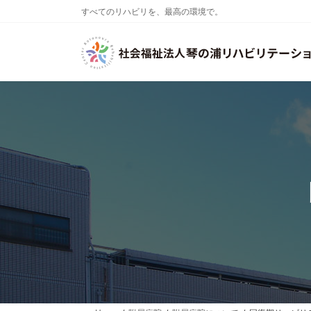
コ
ナ
すべてのリハビリを、最高の環境で。
ン
ビ
テ
ゲ
ン
ー
ツ
シ
へ
ョ
ス
ン
キ
に
ッ
移
プ
動