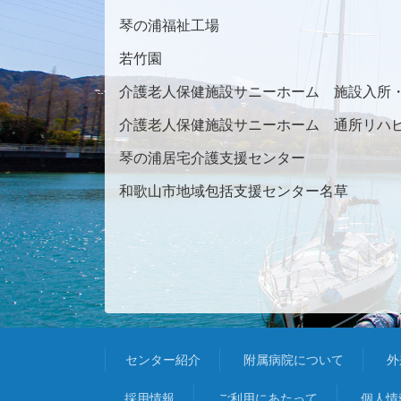
琴の浦福祉工場
若竹園
介護老人保健施設サニーホーム 施設入所
介護老人保健施設サニーホーム 通所リハ
琴の浦居宅介護支援センター
和歌山市地域包括支援センター名草
センター紹介
附属病院について
外
採用情報
ご利用にあたって
個人情