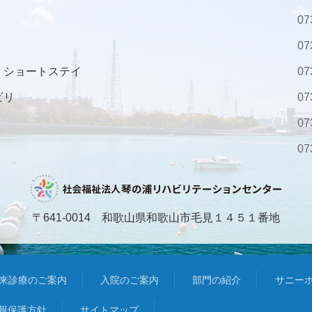
07
07
・ショートステイ
07
ビリ
07
07
07
〒641-0014 和歌山県和歌山市毛見１４５１番地
来診療のご案内
入院のご案内
部門の紹介
サニー
報保護方針
サイトマップ