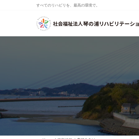
コ
ナ
すべてのリハビリを、最高の環境で。
ン
ビ
テ
ゲ
ン
ー
ツ
シ
へ
ョ
ス
ン
キ
に
ッ
移
プ
動