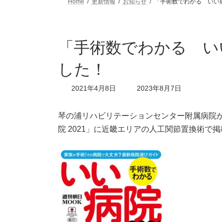
Home
更新情報
お知らせ
「手術数でわかる いい病
「手術数でわかる いい
した！
最
2021年4月8日
2023年8月7日
終
更
新
琴の浦リハビリテーションセンター附属病院が
日
院 2021」に近畿エリアの人工関節置換術で
時
: