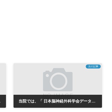
次の記事
』を認定されました
当院では、「 日本脳神経外科学会データベース研究事業 （Japan Neurosurgical Database：JND 」に協力しています。
2022年10月1日