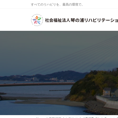
コ
ナ
すべてのリハビリを、最高の環境で。
ン
ビ
テ
ゲ
ン
ー
ツ
シ
へ
ョ
ス
ン
キ
に
ッ
移
プ
動