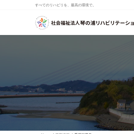
コ
ナ
すべてのリハビリを、最高の環境で。
ン
ビ
テ
ゲ
ン
ー
ツ
シ
へ
ョ
ス
ン
キ
に
ッ
移
プ
動